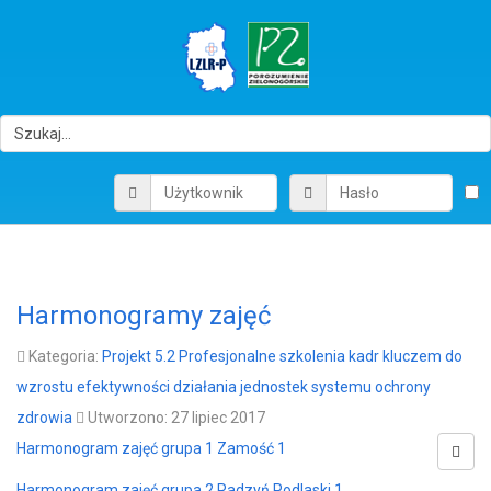
Harmonogramy zajęć
Kategoria:
Projekt 5.2 Profesjonalne szkolenia kadr kluczem do
wzrostu efektywności działania jednostek systemu ochrony
zdrowia
Utworzono: 27 lipiec 2017
Harmonogram zajęć grupa 1 Zamość 1
Harmonogram zajęć grupa 2 Radzyń Podlaski 1