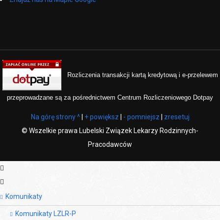
Rozliczenia transakcji kartą kredytową i e-przelewem
przeprowadzane są za pośrednictwem Centrum Rozliczeniowego Dotpay
Na górę strony ^
|
+ powiększ
|
- pomniejsz
|
zresetuj
©
Wszelkie prawa Lubelski Związek Lekarzy Rodzinnych-
Pracodawców
Komunikaty
Komunikaty LZLR-P