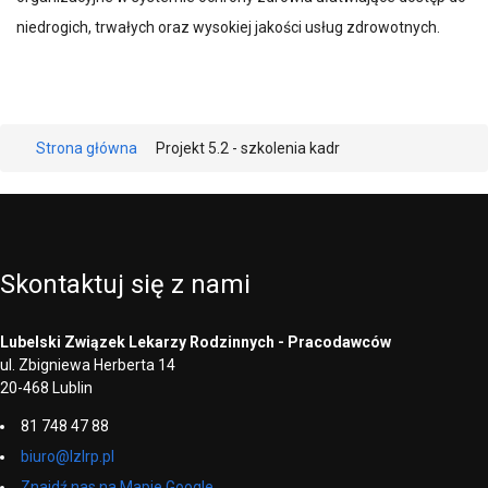
niedrogich, trwałych oraz wysokiej jakości usług zdrowotnych.
Strona główna
Projekt 5.2 - szkolenia kadr
Skontaktuj
się
z
nami
Lubelski Związek Lekarzy Rodzinnych - Pracodawców
ul. Zbigniewa Herberta 14
20-468 Lublin
81 748 47 88
biuro@lzlrp.pl
Znajdź nas na Mapie Google