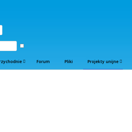
Zaloguj
rzychodnie
Forum
Pliki
Projekty unijne