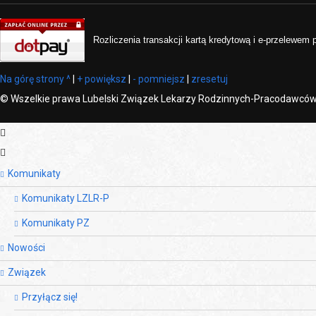
Rozliczenia transakcji kartą kredytową i e-przelewem
Na górę strony ^
|
+ powiększ
|
- pomniejsz
|
zresetuj
©
Wszelkie prawa Lubelski Związek Lekarzy Rodzinnych-Pracodawcó
Komunikaty
Komunikaty LZLR-P
Komunikaty PZ
Nowości
Związek
Przyłącz się!