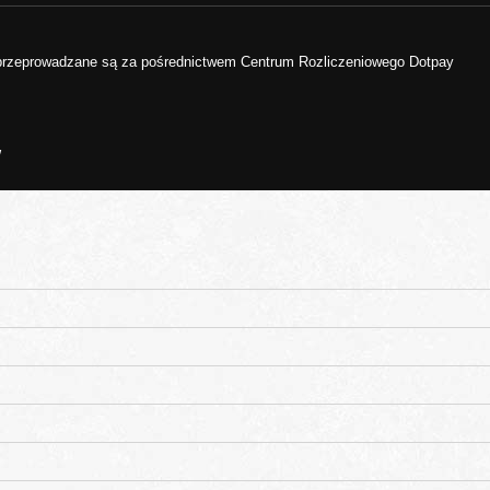
 przeprowadzane są za pośrednictwem Centrum Rozliczeniowego Dotpay
w