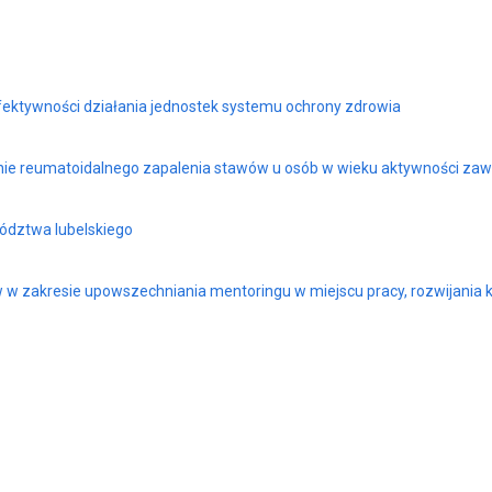
efektywności działania jednostek systemu ochrony zdrowia
anie reumatoidalnego zapalenia stawów u osób w wieku aktywności za
wództwa lubelskiego
ów w zakresie upowszechniania mentoringu w miejscu pracy, rozwijani