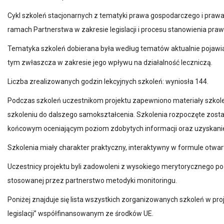
Cykl szkoleń stacjonarnych z tematyki prawa gospodarczego i prawa
ramach Partnerstwa w zakresie legislacji i procesu stanowienia praw
Tematyka szkoleń dobierana była według tematów aktualnie pojawi
tym zwłaszcza w zakresie jego wpływu na działalność leczniczą.
Liczba zrealizowanych godzin lekcyjnych szkoleń: wyniosła 144.
Podczas szkoleń uczestnikom projektu zapewniono materiały szkol
szkoleniu do dalszego samokształcenia. Szkolenia rozpoczęte zos
końcowym oceniającym poziom zdobytych informacji oraz uzyskanie
Szkolenia miały charakter praktyczny, interaktywny w formule otwa
Uczestnicy projektu byli zadowoleni z wysokiego merytorycznego po
stosowanej przez partnerstwo metodyki monitoringu.
Poniżej znajduje się lista wszystkich zorganizowanych szkoleń w pr
legislacji” współfinansowanym ze środków UE.