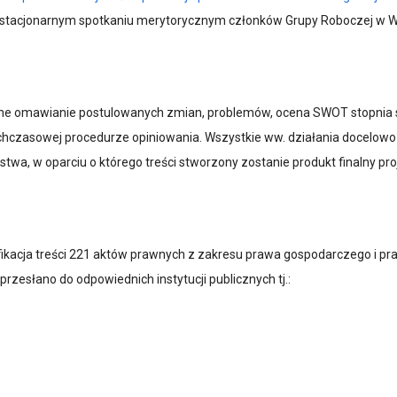
o 1 stacjonarnym spotkaniu merytorycznym członków Grupy Roboczej w
ólne omawianie postulowanych zmian, problemów, ocena SWOT stopnia 
chczasowej procedurze opiniowania. Wszystkie ww. działania docelo
a, w oparciu o którego treści stworzony zostanie produkt finalny proj
ikacja treści 221 aktów prawnych z zakresu prawa gospodarczego i pr
zesłano do odpowiednich instytucji publicznych tj.: