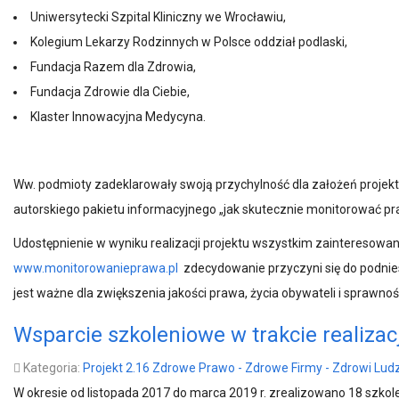
Uniwersytecki Szpital Kliniczny we Wrocławiu,
Kolegium Lekarzy Rodzinnych w Polsce oddział podlaski,
Fundacja Razem dla Zdrowia,
Fundacja Zdrowie dla Ciebie,
Klaster Innowacyjna Medycyna.
Ww. podmioty zadeklarowały swoją przychylność dla założeń projektu
autorskiego pakietu informacyjnego „jak skutecznie monitorować pra
Udostępnienie w wyniku realizacji projektu wszystkim zainteresowa
www.monitorowanieprawa.pl
zdecydowanie przyczyni się do podnies
jest ważne dla zwiększenia jakości prawa, życia obywateli i sprawnośc
Wsparcie szkoleniowe w trakcie realizacj
Kategoria:
Projekt 2.16 Zdrowe Prawo - Zdrowe Firmy - Zdrowi Ludzi
W okresie od listopada 2017 do marca 2019 r. zrealizowano 18 szko