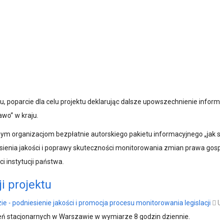
, poparcie dla celu projektu deklarując dalsze upowszechnienie infor
wo” w kraju.
nym organizacjom bezpłatnie autorskiego pakietu informacyjnego „jak 
ienia jakości i poprawy skuteczności monitorowania zmian prawa gos
i instytucji państwa.
i projektu
e - podniesienie jakości i promocja procesu monitorowania legislacji
leń stacjonarnych w Warszawie w wymiarze 8 godzin dziennie.