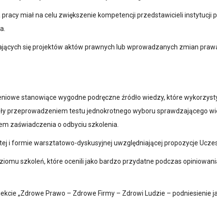
 pracy miał na celu zwiększenie kompetencji przedstawicieli instytucj
a.
ających się projektów aktów prawnych lub wprowadzanych zmian prawa
eniowe stanowiące wygodne podręczne źródło wiedzy, które wykorzys
tały przeprowadzeniem testu jednokrotnego wyboru sprawdzającego w
m zaświadczenia o odbyciu szkolenia.
rtej i formie warsztatowo-dyskusyjnej uwzględniającej propozycje Ucz
ziomu szkoleń, które ocenili jako bardzo przydatne podczas opiniowani
ojekcie „Zdrowe Prawo – Zdrowe Firmy – Zdrowi Ludzie – podniesienie 