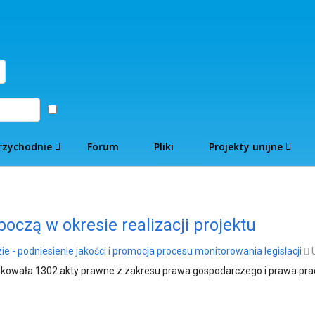
Zaloguj
rzychodnie
Forum
Pliki
Projekty unijne
czą w okresie realizacji projektu
e - podniesienie jakości i promocja procesu monitorowania legislacji
fikowała 1302 akty prawne z zakresu prawa gospodarczego i prawa pr