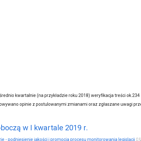
średnio kwartalnie (na przykładzie roku 2018) weryfikacja treści ok.2
acowywano opinie z postulowanymi zmianami oraz zgłaszane uwagi prze
oczą w I kwartale 2019 r.
e - podniesienie jakości i promocja procesu monitorowania legislacji