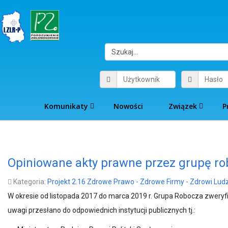
Komunikaty
Nowości
Związek
P
Opiniowane akty prawne przez grupę robo
Kategoria:
Projekt 2.16 Zdrowe Prawo - Zdrowe Firmy - Zdrowi Ludzi
W okresie od listopada 2017 do marca 2019 r. Grupa Robocza zwery
uwagi przesłano do odpowiednich instytucji publicznych tj.: