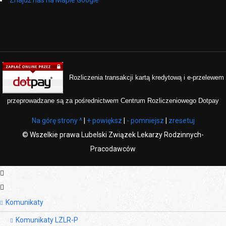
Znajdź nas na Mapie Google
Rozliczenia transakcji kartą kredytową i e-przelewem
przeprowadzane są za pośrednictwem Centrum Rozliczeniowego Dotpay
Na górę strony ^
|
+ powiększ
|
- pomniejsz
|
zresetuj
©
Wszelkie prawa Lubelski Związek Lekarzy Rodzinnych-
Pracodawców
Komunikaty
Komunikaty LZLR-P