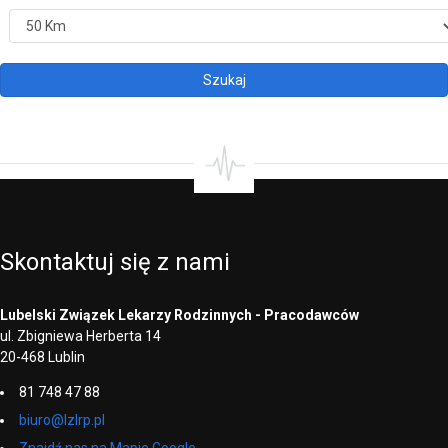
Skontaktuj
się
z
nami
Lubelski Związek Lekarzy Rodzinnych - Pracodawców
ul. Zbigniewa Herberta 14
20-468 Lublin
81 748 47 88
biuro@lzlrp.pl