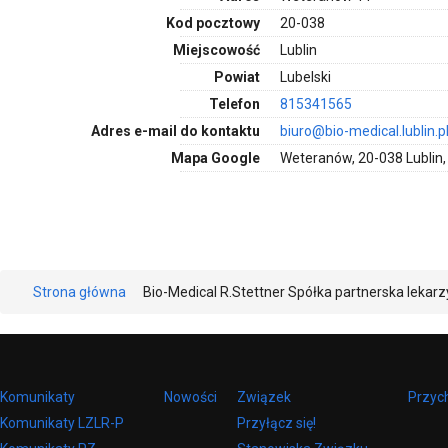
Kod pocztowy
20-038
Miejscowość
Lublin
Powiat
Lubelski
Telefon
815341565
Adres e-mail do kontaktu
biuro@bio-medical.lublin.p
Mapa Google
Weteranów, 20-038 Lublin,
Strona główna
Bio-Medical R.Stettner Spółka partnerska lekarz
Komunikaty
Nowości
Związek
Przyc
Komunikaty LZLR-P
Przyłącz się!