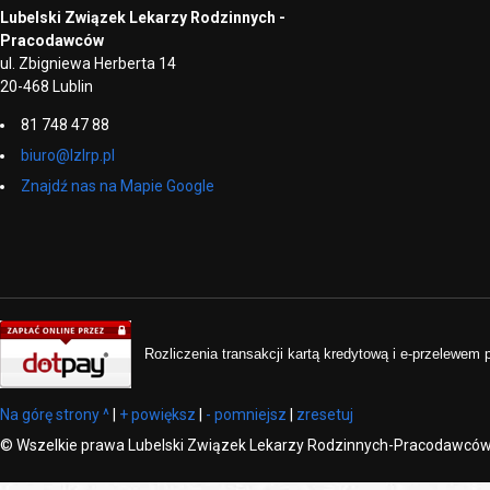
Lubelski Związek Lekarzy Rodzinnych -
Pracodawców
ul. Zbigniewa Herberta 14
20-468 Lublin
81 748 47 88
biuro@lzlrp.pl
Znajdź nas na Mapie Google
Rozliczenia transakcji kartą kredytową i e-przelewem
Na górę strony ^
|
+ powiększ
|
- pomniejsz
|
zresetuj
©
Wszelkie prawa Lubelski Związek Lekarzy Rodzinnych-Pracodawcó