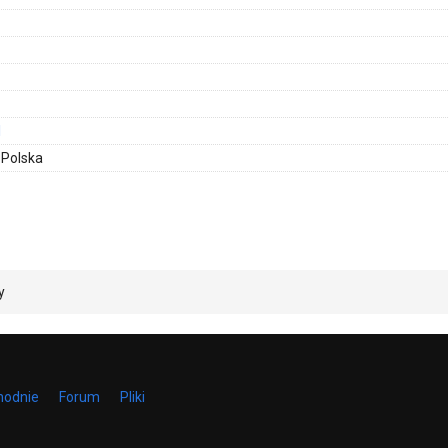
l
 Polska
y
hodnie
Forum
Pliki