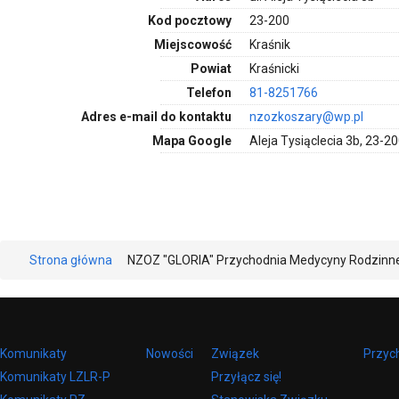
Kod pocztowy
23-200
Miejscowość
Kraśnik
Powiat
Kraśnicki
Telefon
81-8251766
Adres e-mail do kontaktu
nzozkoszary@wp.pl
Mapa Google
Aleja Tysiąclecia 3b, 23-20
Strona główna
NZOZ "GLORIA" Przychodnia Medycyny Rodzinne
Komunikaty
Nowości
Związek
Przyc
Komunikaty LZLR-P
Przyłącz się!