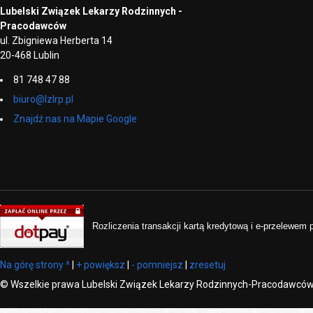
Lubelski Związek Lekarzy Rodzinnych -
Pracodawców
ul. Zbigniewa Herberta 14
20-468 Lublin
81 748 47 88
biuro@lzlrp.pl
Znajdź nas na Mapie Google
Rozliczenia transakcji kartą kredytową i e-przelewem
Na górę strony ^
|
+ powiększ
|
- pomniejsz
|
zresetuj
©
Wszelkie prawa Lubelski Związek Lekarzy Rodzinnych-Pracodawcó