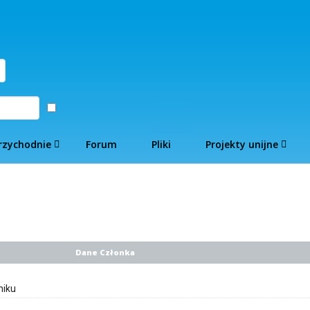
Zaloguj
rzychodnie
Forum
Pliki
Projekty unijne
Dane Członka
niku