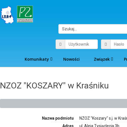
Komunikaty
Nowości
Związek
P
NZOZ "KOSZARY" w Kraśniku
Nazwa podmiotu
NZOZ "Koszary" s.j. w Kraś
Adres
ul. Aleja Tysiąclecia 3b