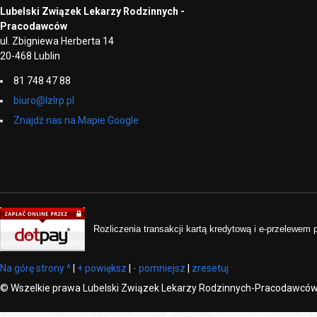
Lubelski Związek Lekarzy Rodzinnych -
Pracodawców
ul. Zbigniewa Herberta 14
20-468 Lublin
81 748 47 88
biuro@lzlrp.pl
Znajdź nas na Mapie Google
Rozliczenia transakcji kartą kredytową i e-przelewem
Na górę strony ^
|
+ powiększ
|
- pomniejsz
|
zresetuj
©
Wszelkie prawa Lubelski Związek Lekarzy Rodzinnych-Pracodawcó