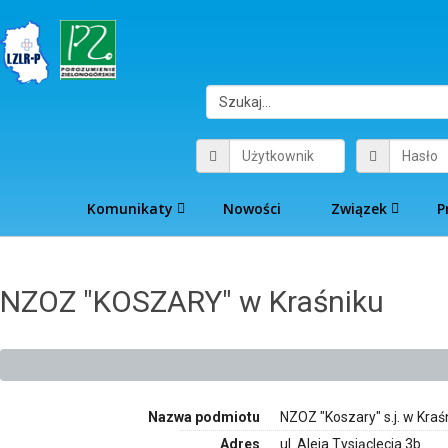
Komunikaty
Nowości
Związek
P
NZOZ "KOSZARY" w Kraśniku
Nazwa podmiotu
NZOZ "Koszary" s.j. w Kraś
Adres
ul. Aleja Tysiąclecia 3b