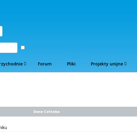
Zaloguj
rzychodnie
Forum
Pliki
Projekty unijne
Dane Członka
niku