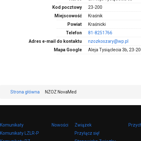
Kod pocztowy
23-200
Miejscowość
Kraśnik
Powiat
Kraśnicki
Telefon
81-8251766
Adres e-mail do kontaktu
nzozkoszary@wp.pl
Mapa Google
Aleja Tysiąclecia 3b, 23-20
Strona główna
NZOZ NovaMed
Komunikaty
Nowości
Związek
Przyc
Komunikaty LZLR-P
Przyłącz się!