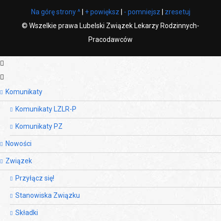
Na górę strony ^
|
+ powiększ
|
- pomniejsz
|
zresetuj
©
Wszelkie prawa Lubelski Związek Lekarzy Rodzinnych-
Pracodawców
Komunikaty
Komunikaty LZLR-P
Komunikaty PZ
Nowości
Związek
Przyłącz się!
Stanowiska Związku
Składki