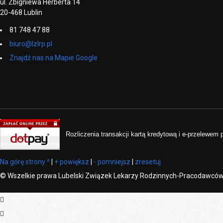
ul. Zbigniewa Herberta 14
20-468 Lublin
81 748 47 88
biuro@lzlrp.pl
Znajdź nas na Mapie Google
Rozliczenia transakcji kartą kredytową i e-przelewem
Na górę strony ^
|
+ powiększ
|
- pomniejsz
|
zresetuj
©
Wszelkie prawa Lubelski Związek Lekarzy Rodzinnych-Pracodawcó