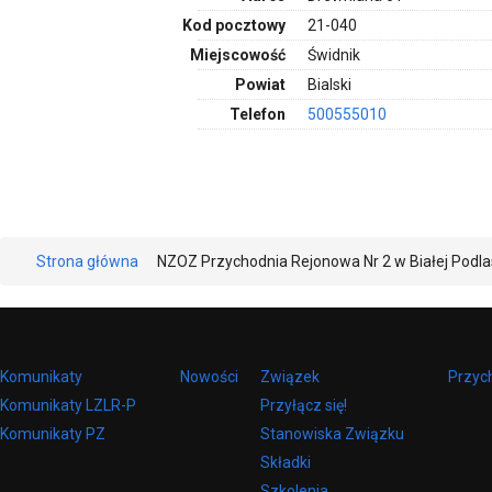
Kod pocztowy
21-040
Miejscowość
Świdnik
Powiat
Bialski
Telefon
500555010
Strona główna
NZOZ Przychodnia Rejonowa Nr 2 w Białej Podla
Komunikaty
Nowości
Związek
Przyc
Komunikaty LZLR-P
Przyłącz się!
Komunikaty PZ
Stanowiska Związku
Składki
Szkolenia