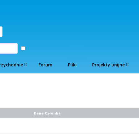
Zaloguj
rzychodnie
Forum
Pliki
Projekty unijne
Dane Członka