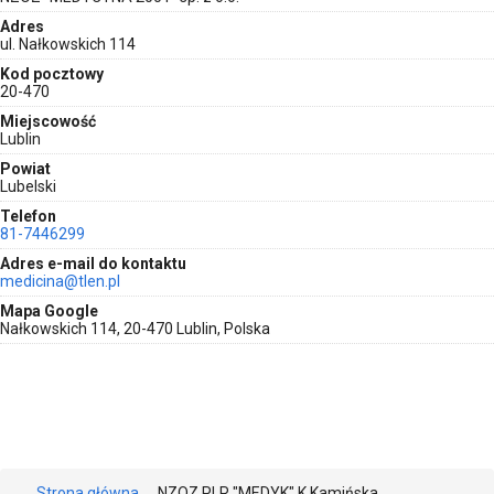
Adres
ul. Nałkowskich 114
Kod pocztowy
20-470
Miejscowość
Lublin
Powiat
Lubelski
Telefon
81-7446299
Adres e-mail do kontaktu
medicina@tlen.pl
Mapa Google
Nałkowskich 114, 20-470 Lublin, Polska
Strona główna
NZOZ PLR "MEDYK" K.Kamińska