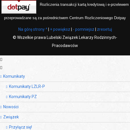
Rozliczenia transakcji kartą kredytową i e-przelewem
przeprowadzane są za pośrednictwem Centrum Rozliczeniowego Dotpay
Na górę strony ^
|
+ powiększ
|
- pomniejsz
|
zresetuj
©
Wszelkie prawa Lubelski Związek Lekarzy Rodzinnych-
Pracodawców
Komunikaty
Komunikaty LZLR-P
Komunikaty PZ
Nowości
Związek
Przyłącz się!