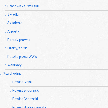
Stanowiska Związku
Składki
Szkolenia
Ankiety
Porady prawne
Oferty/zniżki
Poczta przez WWW
Webinary
Przychodnie
Powiat Bialski
Powiat Biłgorajski
Powiat Chełmski
Powiat Hrubieszowski