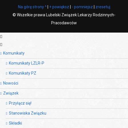
Na górę strony ^
|
+ powiększ
|
- pomniejsz
|
zresetuj
©
Wszelkie prawa Lubelski Związek Lekarzy Rodzinnych-
Pracodawców
Komunikaty
Komunikaty LZLR-P
Komunikaty PZ
Nowości
Związek
Przyłącz się!
Stanowiska Związku
Składki