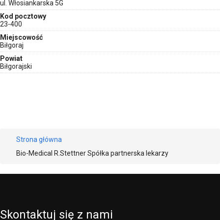
ul. Włosiankarska 5G
Kod pocztowy
23-400
Miejscowość
Biłgoraj
Powiat
Biłgorajski
Strona główna
Bio-Medical R.Stettner Spółka partnerska lekarzy
Skontaktuj
się
z
nami