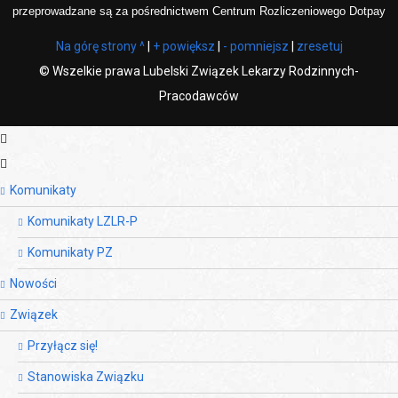
przeprowadzane są za pośrednictwem Centrum Rozliczeniowego Dotpay
Na górę strony ^
|
+ powiększ
|
- pomniejsz
|
zresetuj
©
Wszelkie prawa Lubelski Związek Lekarzy Rodzinnych-
Pracodawców
Komunikaty
Komunikaty LZLR-P
Komunikaty PZ
Nowości
Związek
Przyłącz się!
Stanowiska Związku