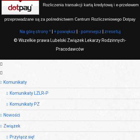
Rozliczenia transakcji kartą kredytową i e-przelewem
przeprowadzane są za pośrednictwem Centrum Rozliczeniowego Dotpay
Na górę strony ^
|
+ powiększ
|
- pomniejsz
|
zresetuj
©
Wszelkie prawa Lubelski Związek Lekarzy Rodzinnych-
Pracodawców
Komunikaty
Komunikaty LZLR-P
Komunikaty PZ
Nowości
Związek
Przyłącz się!