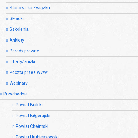
Stanowiska Związku
Składki
Szkolenia
Ankiety
Porady prawne
Oferty/zniżki
Poczta przez WWW
Webinary
Przychodnie
Powiat Bialski
Powiat Biłgorajski
Powiat Chełmski
Powiat Hrubieszowski