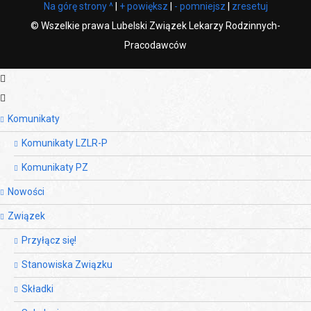
Na górę strony ^
|
+ powiększ
|
- pomniejsz
|
zresetuj
©
Wszelkie prawa Lubelski Związek Lekarzy Rodzinnych-
Pracodawców
Komunikaty
Komunikaty LZLR-P
Komunikaty PZ
Nowości
Związek
Przyłącz się!
Stanowiska Związku
Składki