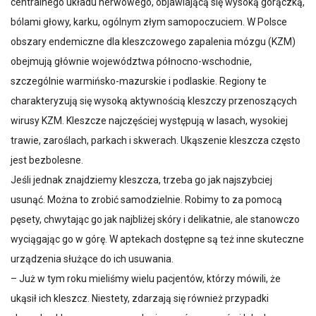
centralnego układu nerwowego, objawiającą się wysoką gorączką,
bólami głowy, karku, ogólnym złym samopoczuciem. W Polsce
obszary endemiczne dla kleszczowego zapalenia mózgu (KZM)
obejmują głównie województwa północno-wschodnie,
szczególnie warmińsko-mazurskie i podlaskie. Regiony te
charakteryzują się wysoką aktywnością kleszczy przenoszących
wirusy KZM. Kleszcze najczęściej występują w lasach, wysokiej
trawie, zaroślach, parkach i skwerach. Ukąszenie kleszcza często
jest bezbolesne.
Jeśli jednak znajdziemy kleszcza, trzeba go jak najszybciej
usunąć. Można to zrobić samodzielnie. Robimy to za pomocą
pęsety, chwytając go jak najbliżej skóry i delikatnie, ale stanowczo
wyciągając go w górę. W aptekach dostępne są też inne skuteczne
urządzenia służące do ich usuwania.
– Już w tym roku mieliśmy wielu pacjentów, którzy mówili, że
ukąsił ich kleszcz. Niestety, zdarzają się również przypadki