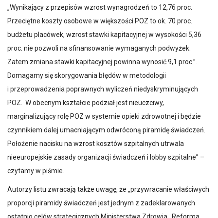
„Wynikający z przepisów wzrost wynagrodzeń to 12,76 proc.
Przeciętne koszty osobowe w większości POZ to ok. 70 proc.
budżetu placówek, wzrost stawki kapitacyjnej w wysokości 5,36
proc. nie pozwoli na sfinansowanie wymaganych podwyżek.
Zatem zmiana stawki kapitacyjnej powinna wynosić 9,1 proc.”.
Domagamy się skorygowania błędów w metodologii
i przeprowadzenia poprawnych wyliczeń niedyskryminujących
POZ. W obecnym kształcie podział jest nieuczciwy,
marginalizujący rolę POZ w systemie opieki zdrowotnej i będzie
czynnikiem dalej umacniającym odwróconą piramidę świadczeń.
Położenie nacisku na wzrost kosztów szpitalnych utrwala
nieeuropejskie zasady organizacji świadczeń i lobby szpitalne” –
czytamy w piśmie.
Autorzy listu zwracają także uwagę, że „przywracanie właściwych
proporcji piramidy świadczeń jest jednym z zadeklarowanych
ostatnio celów strategicznych Ministerstwa Zdrowia. Reforma