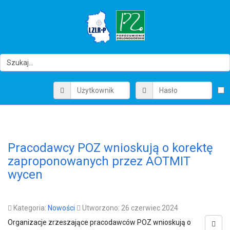
Pracodawcy POZ wnioskują o korektę
zaproponowanych przez AOTMIT
wycen
Kategoria:
Nowości
Utworzono: 26 czerwiec 2024
Organizacje zrzeszające pracodawców POZ wnioskują o