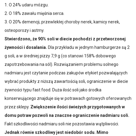
1. O 24% udaru mózgu.
2. O 18% zawału mięśnia serca.
3. O 20% demencji, przewlekłej choroby nerek, kamicy nerek,
osteoporozy i astmy.
Stwierdzono, że 90% soli w diecie pochodzi z przetworzonej
żywności i dosalania.
Dla przykładu w jednym hamburgerze są 2
g soli, a w średniej pizzy 7,9 g (co stanowi 158% dobowego
zapotrzebowania na sól). Rozwiązaniem problemu solnego
nadmiaru jest czytanie podczas zakupów etykiet pozwalających
wybrać produkty z niższą zawartością soli, ograniczenie w diecie
żywności typu fast food. Duża ilość soli jako środka
konserwującego znajduje się w potrawach gotowych oferowanych
przez sklepy.
Zwiększenie ilości świeżych przygotowanych w
domu potraw pozwoli na znaczne ograniczenie nadmiaru soli.
Fakt szkodliwości nadmiaru soli nie pozostawia wątpliwości.
Jednak równie szkodliwy jest niedobór sodu. Mimo