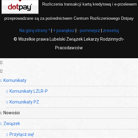
Rozliczenia transakcji kartą kredytową i e-przelewem
przeprowadzane są za pośrednictwem Centrum Rozliczeniowego Dotpay
Na górę strony ^
|
+ powiększ
|
- pomniejsz
|
zresetuj
©
Wszelkie prawa Lubelski Związek Lekarzy Rodzinnych-
Pracodawców
Komunikaty
Komunikaty LZLR-P
Komunikaty PZ
Nowości
Związek
Przyłącz się!