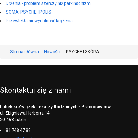
Drżenia - problem szerszy niż parkinsonizm
SOMA, PSYCHE I POLIS
Przewlekła niewydolność krążenia
Strona główna
Nowości
PSYCHE I SKÓRA
Skontaktuj
się
z
nami
Lubelski Związek Lekarzy Rodzinnych - Pracodawców
ul. Zbigniewa Herberta 14
20-468 Lublin
81 748 47 88