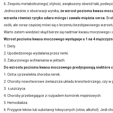
6. Zespołu metabolicznego( otyłość, zwiększony obwód talii, podwyż
Jednocześnie z obserwacji wynika,
że wzrost poziomu kwasu moczo
wzrasta również ryzyko udaru mózgu i zawału mięśnia serca.
Brak
osób, ale coraz częściej mówi się o leczeniu bezobjawowego wzro
Warto zatem wiedzieć skąd bierze się nadmiar kwasu moczowego i c
Wzrost poziomu kwasu moczowego występuje u 1 na 4 mężczyzn i u
1. Diety.
2. Upośledzonego wydalania przez nerki.
3. Zaburzonego wchłaniania w jelitach.
Do wzrostu poziomu kwasu moczowego predysponują niektóre c
1. Ostra i przewlekła choroba nerek.
2. Choroby nowotworowe zwłaszcza układu krwiotwórczego, czy w
3. Łuszczyca.
4. Choroby przebiegające z rozpadem komórek mięśniowych.
5. Hemodializa.
6. Przyjęcie leków lub substancji toksycznych (ołów, alkohol). Jeśli 