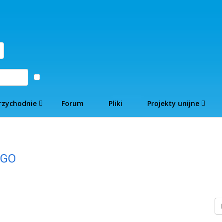
Zaloguj
rzychodnie
Forum
Pliki
Projekty unijne
EGO