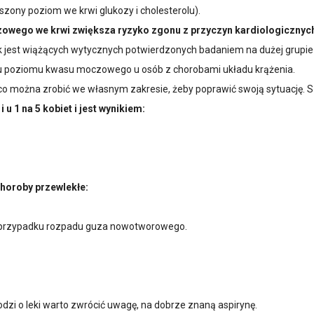
szony poziom we krwi glukozy i cholesterolu).
wego we krwi zwiększa ryzyko zgonu z przyczyn kardiologicznyc
 jest wiążących wytycznych potwierdzonych badaniem na dużej grupie
stu poziomu kwasu moczowego u osób z chorobami układu krążenia.
o można zrobić we własnym zakresie, żeby poprawić swoją sytuację. S
 1 na 5 kobiet i jest wynikiem:
horoby przewlekłe:
 przypadku rozpadu guza nowotworowego.
chodzi o leki warto zwrócić uwagę, na dobrze znaną aspirynę.