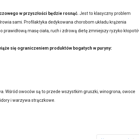
czowego w przyszłości będzie rosnąć.
Jest to klasyczny problem
drowia sami. Profilaktyka dedykowana chorobom układu krążenia
 prawidłową masę ciała, ruch i zdrową dietę zmniejszy ryzyko kłopot
ąże się ograniczeniem produktów bogatych w puryny:
ywa. Wśród owoców są to przede wszystkim gruszki, winogrona, owoce
midory i warzywa strączkowe.