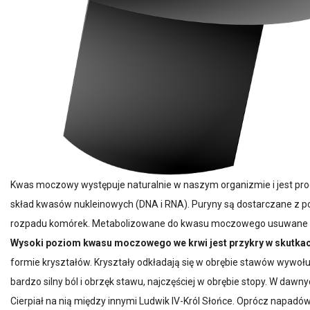
Kwas moczowy występuje naturalnie w naszym organizmie i jest pr
skład kwasów nukleinowych (DNA i RNA). Puryny są dostarczane z 
rozpadu komórek. Metabolizowane do kwasu moczowego usuwane s
Wysoki poziom kwasu moczowego we krwi jest przykry w skutkac
formie kryształów. Kryształy odkładają się w obrębie stawów wywoł
bardzo silny ból i obrzęk stawu, najczęściej w obrębie stopy. W da
Cierpiał na nią między innymi Ludwik IV-Król Słońce. Oprócz napadó