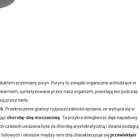
oduktem przemiany puryn. Puryny to związki organiczne wchodzące w
pokarmem, syntetyzowane przez nasz organizm, powstają też podczas
ą przez nerki.
h.
Przekroczenie granicy rozpuszczalności sprawia, że wytrąca się w
ując
chorobę-dnę moczanową.
Ta przykra dolegliwość daje napadowy
wnych czasach uważana była za chorobę arystokratyczną i zwana podagrą
w bólowych i okresów między nimi dna charakteryzuje się
przewlekłym