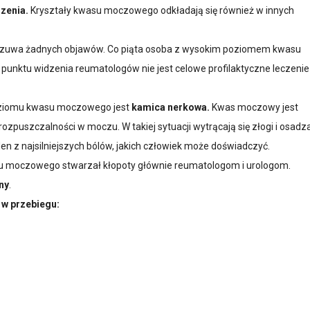
zenia.
Kryształy kwasu moczowego odkładają się również w innych
czuwa żadnych objawów. Co piąta osoba z wysokim poziomem kwasu
ktu widzenia reumatologów nie jest celowe profilaktyczne leczenie
oziomu kwasu moczowego jest
kamica nerkowa.
Kwas moczowy jest
rozpuszczalności w moczu. W takiej sytuacji wytrącają się złogi i osadz
en z najsilniejszych bólów, jakich człowiek może doświadczyć.
wasu moczowego stwarzał kłopoty głównie reumatologom i urologom.
ny
.
w przebiegu: