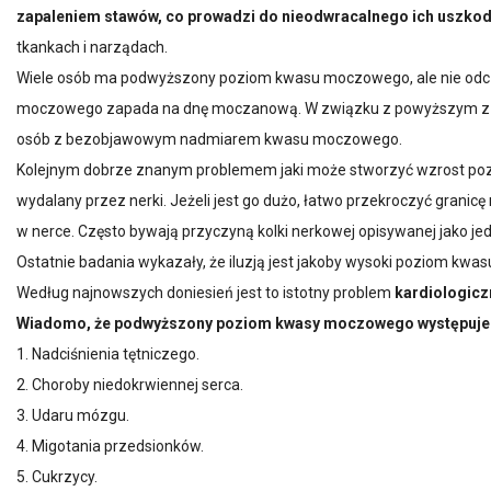
zapaleniem stawów, co prowadzi do nieodwracalnego ich uszkod
tkankach i narządach.
Wiele osób ma podwyższony poziom kwasu moczowego, ale nie od
moczowego zapada na dnę moczanową. W związku z powyższym z pun
osób z bezobjawowym nadmiarem kwasu moczowego.
Kolejnym dobrze znanym problemem jaki może stworzyć wzrost p
wydalany przez nerki. Jeżeli jest go dużo, łatwo przekroczyć granicę 
w nerce. Często bywają przyczyną kolki nerkowej opisywanej jako jed
Ostatnie badania wykazały, że iluzją jest jakoby wysoki poziom k
Według najnowszych doniesień jest to istotny problem
kardiologicz
Wiadomo, że podwyższony poziom kwasy moczowego występuje 
1. Nadciśnienia tętniczego.
2. Choroby niedokrwiennej serca.
3. Udaru mózgu.
4. Migotania przedsionków.
5. Cukrzycy.